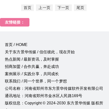
首页
上一页
下一页
尾页
友情链接：
首页 / HOME
关于东方景华传媒 / 信任彼此，现在开始
热点新闻 / 最新资讯，及时掌握
招商加盟 / 合作共赢，奔赴成功
案例展示 / 实践分享，共同成长
联系我们 / 同一个世界，同一个梦想
公司名称：河南省郑州市东方景华传媒软件开发有限公司
通讯地址：河南省郑州市金水区人民路169号
版权信息：Copyright © 2024-2030 东方景华传媒 版权所