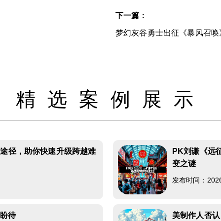
下一篇：
梦幻灰谷勇士出征《暴风召唤
精选案例展示
新途径，助你快速升级跨越难
PK刘谦《远
变之谜
发布时间：2026-0
久盼待
美制作人否认