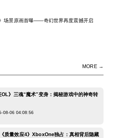
》场景原画首曝——奇幻世界再度震撼开启
MORE →
征OL》三魂“魔术”变身：揭秘游戏中的神奇转
8-06 04:08:56
《质量效应4》XboxOne独占：真相背后隐藏